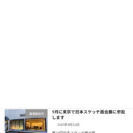
11月の湯河原では個展をはじめ5会場で私の作
品を展示します。秋の湯河原はミカン狩りや紅
葉狩り、温泉などお楽しみがいっぱい。
続きを読む
湯河原美術展に参加します ～2025欧州
風景画制作
スケッチ旅行から
2025年9月17日
欧州スケッチ旅行を終えて制作した水彩風景画
2点を湯河原美術展に出品します
第77回湯河原美術展
2025年10月7日～12日
湯河原町立図書館3階
続きを読む
9月に東京で日本スケッチ画会展に参加
風景画制作
します
2025年8月16日
第24回日本スケッチ画会展