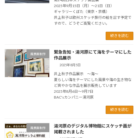
2025年9月15日（月）～21日（日）
ギャラリーくぼた（東京・京橋）
井上秋子は欧州スケッチ旅行の絵を出す予定で
すので、どうぞご高覧ください。
続きを読む
緊急告知・湯河原にて海をテーマにした
風景画制作
作品展示
2025年8月5日
井上秋子作品展示 ～海～
夏らしい海をテーマにした風景や海の生き物な
ど爽やかな作品を展示販売しています
2025年8月6日～9月7日
BAC'sカンパニー湯河原
続きを読む
湯河原のデジタル博物館にスケッチ画が
風景画制作
掲載されました