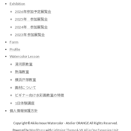
Exhibition
2026年参加予定展覧会
2025年 参加展覧会
2024年 参加展覧会
2023年 参加展覧会
Form
Profile
Watercolor Lesson
湯河原教室
熱海教室
横浜戸塚教室
画材について
ビギナー向け水彩画教室の特徴
1日体験講座
個人情報保護方針
Copyright © Akiko Inoue Watercolor - Atelier ORANGE All Rights Reserved.
Powered by
WordPress
with
Lightning Theme
&
VK All in One Expansion Unit