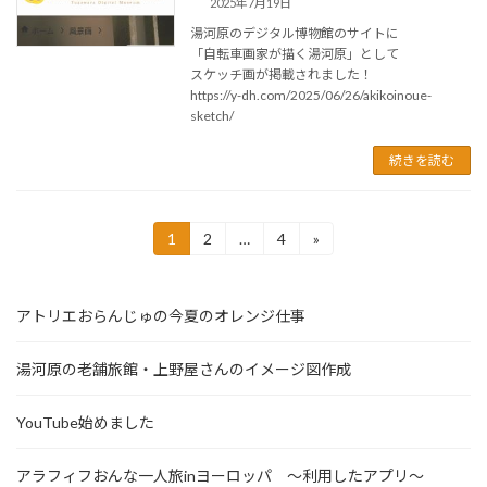
2025年7月19日
湯河原のデジタル博物館のサイトに
「自転車画家が描く湯河原」として
スケッチ画が掲載されました！
https://y-dh.com/2025/06/26/akikoinoue-
sketch/
続きを読む
投
1
2
…
4
»
固
固
固
定
定
定
稿
ペ
ペ
ペ
ー
ー
ー
の
アトリエおらんじゅの今夏のオレンジ仕事
ジ
ジ
ジ
ペ
湯河原の老舗旅館・上野屋さんのイメージ図作成
ー
ジ
YouTube始めました
送
アラフィフおんな一人旅inヨーロッパ ～利用したアプリ～