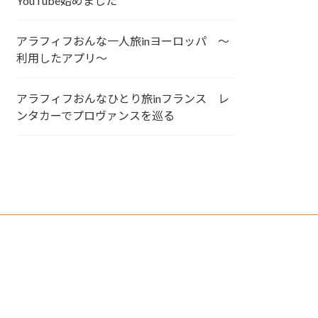
YouTube始めました
アラフィフおんな一人旅inヨーロッパ ～
利用したアプリ～
アラフィフおんなひとり旅inフランス レ
ンタカーでプロヴァンスを巡る