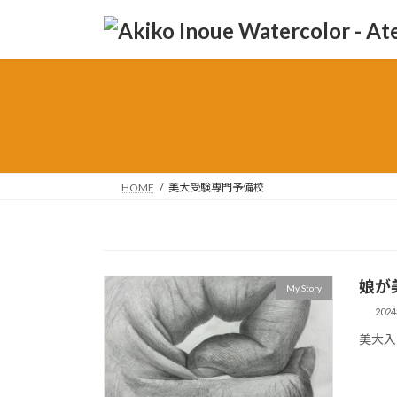
コ
ナ
ン
ビ
テ
ゲ
ン
ー
ツ
シ
へ
ョ
ス
ン
キ
に
ッ
移
HOME
美大受験専門予備校
プ
動
娘が
My Story
202
美大入