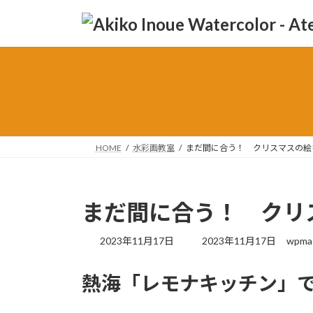
コ
ナ
ン
ビ
テ
ゲ
ン
ー
ツ
シ
へ
ョ
ス
ン
キ
に
ッ
移
HOME
水彩画教室
まだ間に合う！ クリスマスの絵
プ
動
まだ間に合う！ クリ
最
2023年11月17日
2023年11月17日
wpma
終
更
熱海「レモナキッチン」で
新
日
時