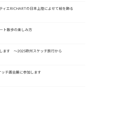
ティエRICHARTの日本上陸によせて絵を飾る
アート散歩の楽しみ方
します ～2025欧州スケッチ旅行から
ケッチ画会展に参加します