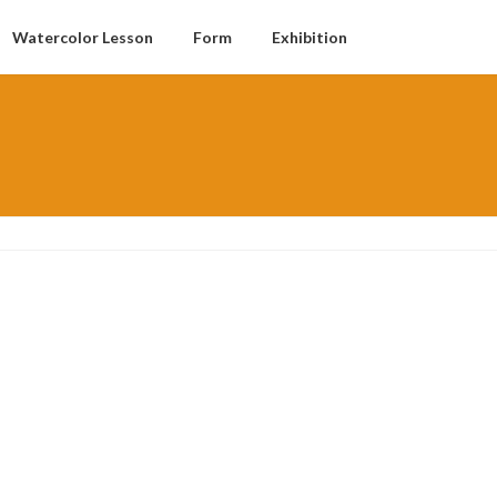
Watercolor Lesson
Form
Exhibition