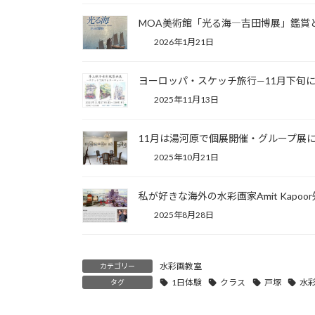
MOA美術館「光る海―吉田博展」鑑賞
2026年1月21日
ヨーロッパ・スケッチ旅行—11月下旬
2025年11月13日
11月は湯河原で個展開催・グループ展
2025年10月21日
私が好きな海外の水彩画家――Amit Kapoo
2025年8月28日
水彩画教室
カテゴリー
1日体験
クラス
戸塚
水
タグ