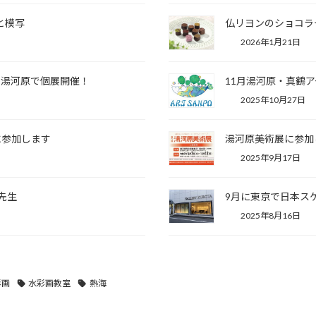
と模写
仏リヨンのショコラ
2026年1月21日
に湯河原で個展開催！
11月湯河原・真鶴
2025年10月27日
に参加します
湯河原美術展に参加
2025年9月17日
r先生
9月に東京で日本ス
2025年8月16日
彩画
水彩画教室
熱海