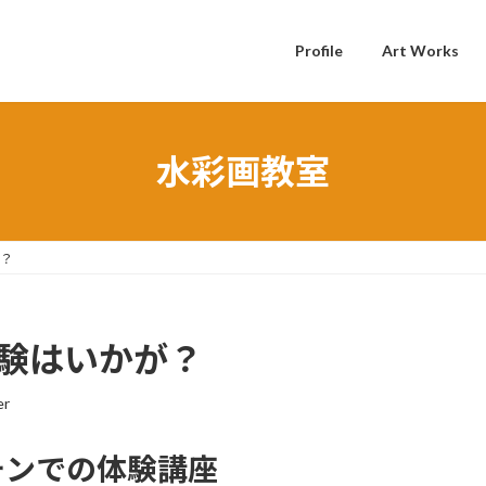
Profile
Art Works
水彩画教室
が？
体験はいかが？
er
チンでの体験講座