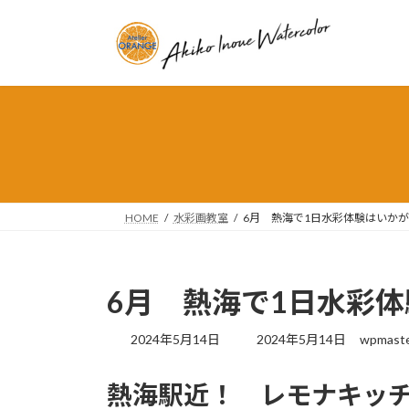
コ
ナ
ン
ビ
テ
ゲ
ン
ー
ツ
シ
へ
ョ
ス
ン
キ
に
ッ
移
プ
動
HOME
水彩画教室
6月 熱海で1日水彩体験はいか
6月 熱海で1日水彩
最
2024年5月14日
2024年5月14日
wpmast
終
更
熱海駅近！ レモナキッ
新