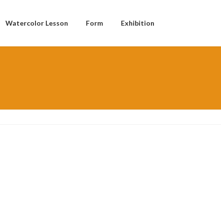
Watercolor Lesson
Form
Exhibition